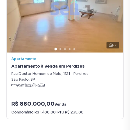
22
Apartamento
Apartamento à Venda em Perdizes
Rua Doutor Homem de Melo
,
1121
-
Perdizes
São Paulo
,
SP
95
m²
3
3
1
R$ 880.000,00
Venda
Condomínio
R$ 1.400,00
·
IPTU
R$ 235,00