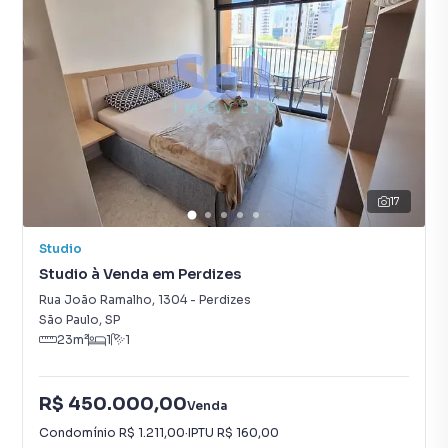
17
Studio
Studio à Venda em Perdizes
Rua João Ramalho
,
1304
-
Perdizes
São Paulo
,
SP
23
m²
1
1
R$ 450.000,00
Venda
Condomínio
R$ 1.211,00
·
IPTU
R$ 160,00