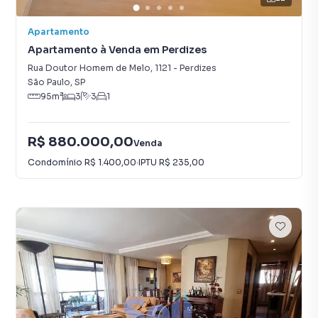
Apartamento
Apartamento à Venda em Perdizes
Rua Doutor Homem de Melo
,
1121
-
Perdizes
São Paulo
,
SP
95
m²
3
3
1
R$ 880.000,00
Venda
Condomínio
R$ 1.400,00
·
IPTU
R$ 235,00