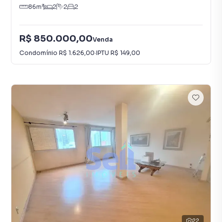
86
m²
2
2
2
R$ 850.000,00
Venda
Condomínio
R$ 1.626,00
·
IPTU
R$ 149,00
22