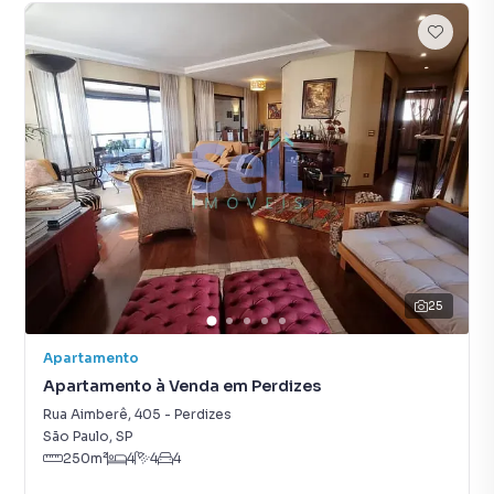
25
Apartamento
Apartamento à Venda em Perdizes
Rua Aimberê
,
405
-
Perdizes
São Paulo
,
SP
250
m²
4
4
4