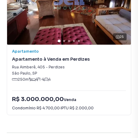
25
Apartamento
Apartamento à Venda em Perdizes
Rua Aimberê
,
405
-
Perdizes
São Paulo
,
SP
250
m²
4
4
4
R$ 3.000.000,00
Venda
Condomínio
R$ 4.700,00
·
IPTU
R$ 2.000,00