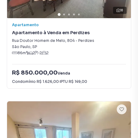
18
Apartamento
Apartamento à Venda em Perdizes
Rua Doutor Homem de Melo
,
804
-
Perdizes
São Paulo
,
SP
86
m²
2
2
2
R$ 850.000,00
Venda
Condomínio
R$ 1.626,00
·
IPTU
R$ 149,00