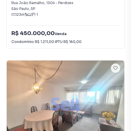
Rua João Ramalho
,
1304
-
Perdizes
São Paulo
,
SP
23
m²
1
1
R$ 450.000,00
Venda
Condomínio
R$ 1.211,00
·
IPTU
R$ 160,00