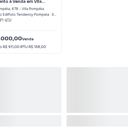
nto à Venda em Vila
mpéia
,
678
-
Vila Pompéia
 Edifício Tendency Pompeia
·
São Paulo
,
SP
1
1
1
.000,00
Venda
io
R$ 911,00
·
IPTU
R$ 158,00