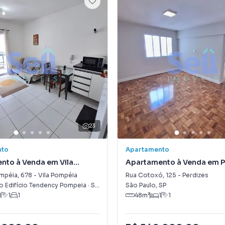
23
nto
Apartamento
nto à Venda em Vila
Apartamento à Venda em P
mpéia
,
678
-
Vila Pompéia
Rua Cotoxó
,
125
-
Perdizes
 Edifício Tendency Pompeia
·
São Paulo
,
SP
São Paulo
,
SP
1
1
1
48
m²
1
1