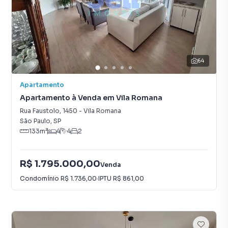
64
Apartamento
Apartamento à Venda em Vila Romana
Rua Faustolo
,
1450
-
Vila Romana
São Paulo
,
SP
133
m²
4
4
2
R$ 1.795.000,00
Venda
Condomínio
R$ 1.736,00
·
IPTU
R$ 861,00