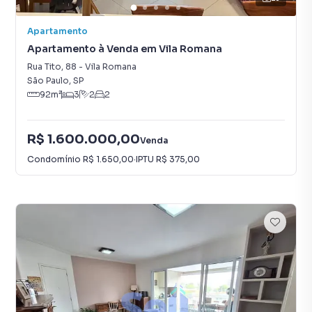
Apartamento
Apartamento à Venda em Vila Romana
Rua Tito
,
88
-
Vila Romana
São Paulo
,
SP
92
m²
3
2
2
R$ 1.600.000,00
Venda
Condomínio
R$ 1.650,00
·
IPTU
R$ 375,00