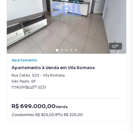
17
Apartamento
Apartamento à Venda em Vila Romana
Rua Catão
,
523
-
Vila Romana
São Paulo
,
SP
62
m²
2
2
1
R$ 699.000,00
Venda
Condomínio
R$ 823,00
·
IPTU
R$ 225,00