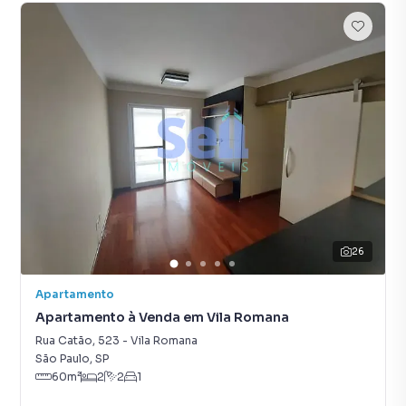
26
Apartamento
Apartamento à Venda em Vila Romana
Rua Catão
,
523
-
Vila Romana
São Paulo
,
SP
60
m²
2
2
1