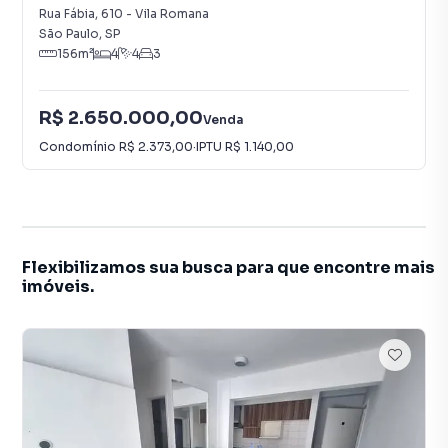
Rua Fábia
,
610
-
Vila Romana
São Paulo
,
SP
156
m²
4
4
3
R$ 2.650.000,00
Venda
Condomínio
R$ 2.373,00
·
IPTU
R$ 1.140,00
Flexibilizamos sua busca para que encontre mais
imóveis.