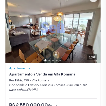
58
Apartamento
Apartamento à Venda em Vila Romana
Rua Fábia
,
138
-
Vila Romana
Condomínio Edifício Allori Vila Romana
·
São Paulo
,
SP
185
m²
3
4
4
R$ 2.550.000,00
Venda