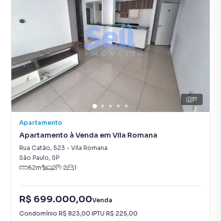
17
Apartamento
Apartamento à Venda em Vila Romana
Rua Catão
,
523
-
Vila Romana
São Paulo
,
SP
62
m²
2
2
1
R$ 699.000,00
Venda
Condomínio
R$ 823,00
·
IPTU
R$ 225,00