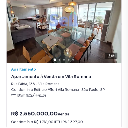
58
Apartamento
Apartamento à Venda em Vila Romana
Rua Fábia
,
138
-
Vila Romana
Condomínio Edifício Allori Vila Romana
·
São Paulo
,
SP
185
m²
3
4
4
R$ 2.550.000,00
Venda
Condomínio
R$ 1.712,00
·
IPTU
R$ 1.327,00