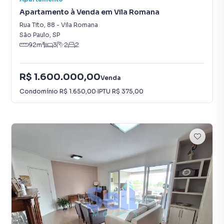
Apartamento à Venda em Vila Romana
Rua Tito
,
88
-
Vila Romana
São Paulo
,
SP
92
m²
3
2
2
R$ 1.600.000,00
Venda
Condomínio
R$ 1.650,00
·
IPTU
R$ 375,00