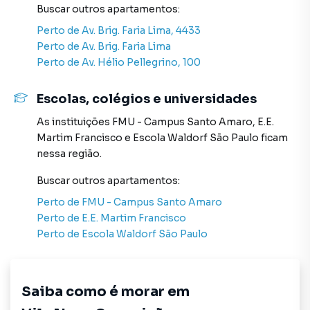
Buscar outros
apartamentos
:
Anuncie seu imóvel! É fácil, rápido e gratuito! A Sell
Perto de
Av. Brig. Faria Lima, 4433
Imóveis é uma imobiliária digital com imóveis em diversas
Perto de
Av. Brig. Faria Lima
cidades do Brasil, incluindo São Paulo.
Perto de
Av. Hélio Pellegrino, 100
Na Sell Imóveis você consegue vender ou alugar seu
Escolas, colégios e universidades
imóvel muito mais rápido do que em imobiliárias
tradicionais. Já vendemos e locamos diversos imóveis em
As instituições
FMU - Campus Santo Amaro
,
E.E.
São Paulo, especialmente em Vila Nova Conceição. Isso
Martim Francisco
e
Escola Waldorf São Paulo
ficam
porque temos uma equipe de marketing digital focada em
nessa região.
produzir campanhas específicas para São Paulo, o que
aumenta muito o número de contatos interessados e
Buscar outros
apartamentos
:
tendo como consequência uma maior chance de vender ou
Perto de
FMU - Campus Santo Amaro
alugar seu imóvel mais rápido. Contamos também com um
Perto de
E.E. Martim Francisco
time de programadores, corretores treinados e uma
Perto de
Escola Waldorf São Paulo
central de atendimento preparada para atender
proprietários e inquilinos.
Saiba como é morar em