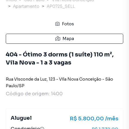
Apartamento
AP0725_SELL
Fotos
Mapa
404 - Ótimo 3 dorms (1 suíte) 110 m²,
Vila Nova - 1 a 3 vagas
Rua Visconde da Luz
,
123
-
Vila Nova Conceição
-
São
Paulo
/
SP
Código de origem:
1400
Aluguel
R$ 5.800,00 /mês
Condomínio