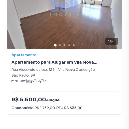
26
Apartamento
Apartamento para Alugar em Vila Nova
Conceição
Rua Visconde da Luz
,
123
-
Vila Nova Conceição
São Paulo
,
SP
110
m²
3
3
3
R$ 5.600,00
Aluguel
Condomínio
R$ 1.732,00
·
IPTU
R$ 635,00