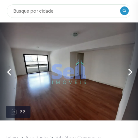
22
Início
São Paulo
Vila Nova Conceição