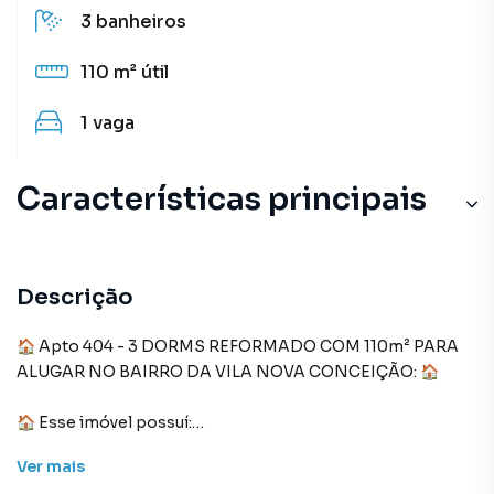
3
banheiros
110 m²
útil
1
vaga
Características principais
Portão Eletrônico
Descrição
🏠 Apto 404 - 3 DORMS REFORMADO COM 110m² PARA
ALUGAR NO BAIRRO DA VILA NOVA CONCEIÇÃO: 🏠
🏠 Esse imóvel possuí:
Ver
mais
- 3 dormitórios, todos com armários, sendo 1 suíte.