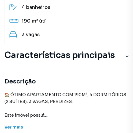
4
banheiros
190 m²
útil
3
vagas
Características principais
Andar Alto
Portaria 24h
Descrição
Elevador com Gerador
🏠 ÓTIMO APARTAMENTO COM 190M², 4 DORMITÓRIOS
(2 SUÍTES), 3 VAGAS, PERDIZES.
Com Guarita Blindada
Este imóvel possui:
Ver
mais
- Ampla Sala para 4 ambientes rodeada de Janelas, sendo