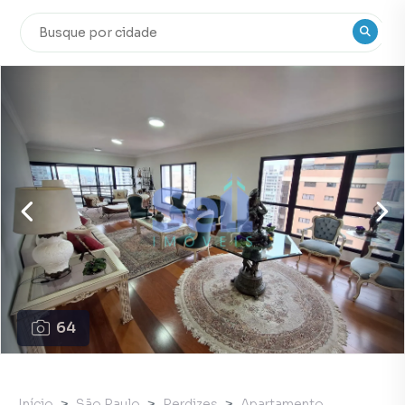
64
Início
São Paulo
Perdizes
Apartamento