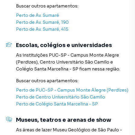
Buscar outros
apartamentos
:
online, direto do seu computador ou smartphone. Nós
criamos soluções inovadoras para simplificar a relação de
Perto de
Av. Sumaré
proprietários, inquilinos e compradores com o mercado
Perto de
Av. Sumaré, 190
imobiliário.
Perto de
Av. Sumaré, 415
Anuncie seu imóvel! É fácil, rápido e gratuito! A Sell
Escolas, colégios e universidades
Imóveis é uma imobiliária digital com imóveis em diversas
cidades do Brasil, incluindo São Paulo.
As instituições
PUC-SP - Campus Monte Alegre
(Perdizes)
,
Centro Universitário São Camilo
e
Na Sell Imóveis você consegue vender ou alugar seu
Colégio Santa Marcelina - SP
ficam nessa região.
imóvel muito mais rápido do que em imobiliárias
Buscar outros
apartamentos
:
tradicionais. Já vendemos e locamos diversos imóveis em
São Paulo, especialmente em Perdizes. Isso porque temos
Perto de
PUC-SP - Campus Monte Alegre (Perdizes)
uma equipe de marketing digital focada em produzir
Perto de
Centro Universitário São Camilo
campanhas específicas para São Paulo, o que aumenta
Perto de
Colégio Santa Marcelina - SP
muito o número de contatos interessados e tendo como
consequência uma maior chance de vender ou alugar seu
Museus, teatros e arenas de show
imóvel mais rápido. Contamos também com um time de
As áreas de lazer
Museu Geológico de São Paulo -
programadores, corretores treinados e uma central de