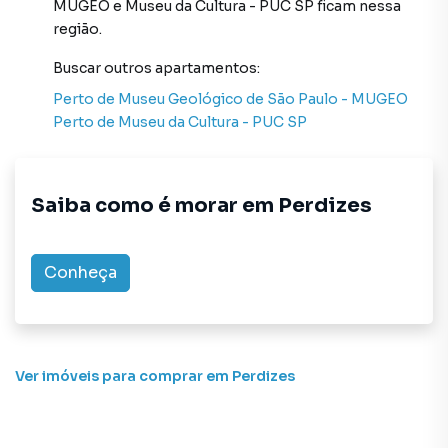
MUGEO
e
Museu da Cultura - PUC SP
ficam nessa
atendimento preparada para atender proprietários e
região.
inquilinos.
Buscar outros
apartamentos
:
Perto de
Museu Geológico de São Paulo - MUGEO
Perto de
Museu da Cultura - PUC SP
Saiba como é morar em
Perdizes
Conheça
Ver imóveis
para comprar em Perdizes