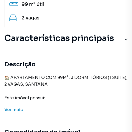
99 m²
útil
2
vagas
Características principais
Circuito Interno TV
Portão Eletrônico
Descrição
Portaria 24h
🏠 APARTAMENTO COM 99M², 3 DORMITÓRIOS (1 SUÍTE),
2 VAGAS, SANTANA
Este imóvel possui:
Ver
mais
- Boa Sala para 2 ambientes com Varanda (vista livre).
- 3 Dormitórios, sendo 1 Suíte todos com armários
embutidos de 1ª linha.
- Cozinha completa com armários planejados.