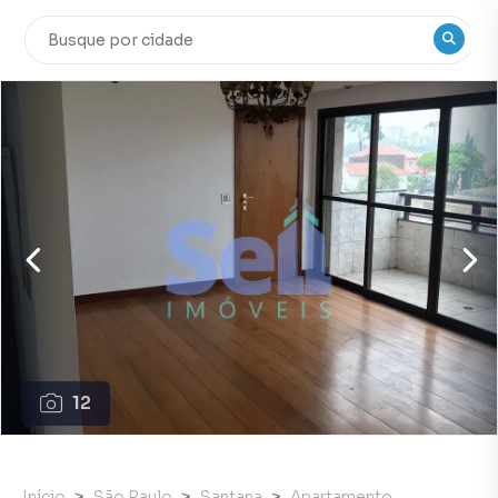
12
Início
São Paulo
Santana
Apartamento