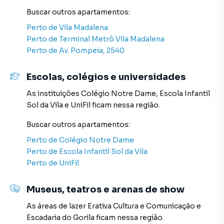
online, direto do seu computador ou smartphone. Nós
Buscar outros
apartamentos
:
criamos soluções inovadoras para simplificar a relação de
Perto de
Vila Madalena
proprietários, inquilinos e compradores com o mercado
Perto de
Terminal Metrô Vila Madalena
imobiliário.
Perto de
Av. Pompeia, 2540
Anuncie seu imóvel! É fácil, rápido e gratuito! A Sell
Escolas, colégios e universidades
Imóveis é uma imobiliária digital com imóveis em diversas
cidades do Brasil, incluindo São Paulo.
As instituições
Colégio Notre Dame
,
Escola Infantil
Sol da Vila
e
UniFil
ficam nessa região.
Na Sell Imóveis você consegue vender ou alugar seu
imóvel muito mais rápido do que em imobiliárias
Buscar outros
apartamentos
:
tradicionais. Já vendemos e locamos diversos imóveis em
Perto de
Colégio Notre Dame
São Paulo, especialmente em Sumaré. Isso porque temos
Perto de
Escola Infantil Sol da Vila
uma equipe de marketing digital focada em produzir
Perto de
UniFil
campanhas específicas para São Paulo, o que aumenta
muito o número de contatos interessados e tendo como
Museus, teatros e arenas de show
consequência uma maior chance de vender ou alugar seu
imóvel mais rápido. Contamos também com um time de
As áreas de lazer
Erativa Cultura e Comunicação
e
programadores, corretores treinados e uma central de
Escadaria do Gorila
ficam nessa região.