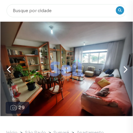
29
Início
São Paulo
Sumaré
Apartamento