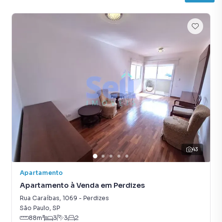
43
Apartamento
Apartamento à Venda em Perdizes
Rua Caraíbas
,
1069
-
Perdizes
São Paulo
,
SP
88
m²
3
3
2