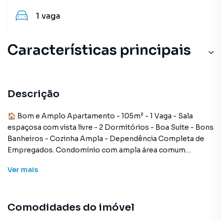
1
vaga
Características principais
Descrição
🏠 Bom e Amplo Apartamento - 105m² - 1 Vaga - Sala
espaçosa com vista livre - 2 Dormitórios - Boa Suite - Bons
Banheiros - Cozinha Ampla - Dependência Completa de
Empregados. Condomínio com ampla área comum
ajardinada.
Ver
mais
🚗 Vagas de Garagem: 1 Vaga
Comodidades do imóvel
🌃 Condomínio com Portaria 24h.