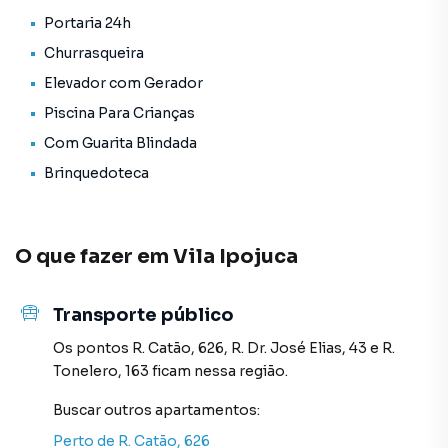
Clinicas - Pets - Supermercados - Restaurantes - Boas
Portaria 24h
Padarias – etc.. . - Condução fácil com várias linhas de
Churrasqueira
ônibus e fácil acesso aos Metrôs Barra funda, Madalena e
Sumaré.
Elevador com Gerador
Piscina Para Crianças
✔️ Garantias aceitas:
Com Guarita Blindada
- Depósito caução de 3x o valor do aluguel
- Seguro Fiança (taxa mensal de 8% a 10% do aluguel)
Brinquedoteca
- Fiador
Em conjunto com comprovação de renda (3x pacote) e
aprovação do proprietário.
O que fazer em
Vila Ipojuca
Documentação a depender da garantia, mas a princípio
documento de identidade e comprovante de renda dos
últimos 3 meses.
Transporte público
📱 Não perca tempo e agende já a sua visita.
Os pontos
R. Catão, 626
,
R. Dr. José Elias, 43
e
R.
Tonelero, 163
ficam nessa região.
Apartamento para Venda em região valorizada do bairro
Buscar outros
apartamentos
:
Vila Ipojuca, em São Paulo. Não encontrou o que procurava
Perto de
R. Catão, 626