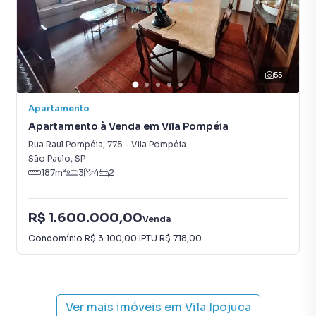
55
Apartamento
Apartamento à Venda em Vila Pompéia
Rua Raul Pompéia
,
775
-
Vila Pompéia
São Paulo
,
SP
187
m²
3
4
2
R$ 1.600.000,00
Venda
Condomínio
R$ 3.100,00
·
IPTU
R$ 718,00
Ver mais imóveis em
Vila Ipojuca