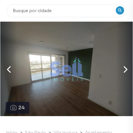
24
Início
São Paulo
Vila Ipojuca
Apartamento