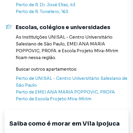
ou deseja mais informações sobre Apartamento em São
Perto de
R. Dr. José Elias, 43
Paulo? Entre em contato com nossa equipe pelo telefone
Perto de
R. Tonelero, 163
(11) 98632-0457.
Escolas, colégios e universidades
A Sell Imóveis tem mais opções de apartamentos, casas
residenciais e comerciais, sobrados, terrenos, lojas e
As instituições
UNISAL - Centro Universitário
barracões para venda ou locação, além de
Salesiano de São Paulo
,
EMEI ANA MARIA
empreendimentos em construção ou lançamentos na
POPPOVIC, PROFA.
e
Escola Projeto Mira-Mirim
planta em Vila Ipojuca e em outras regiões de São Paulo.
ficam nessa região.
Aqui você encontra milhares de ofertas para encontrar o
imóvel que mais combina com seu estilo de vida.
Buscar outros
apartamentos
:
Perto de
UNISAL - Centro Universitário Salesiano de
Negocie seu imóvel de forma totalmente online, com
São Paulo
segurança e tranquilidade. Na Sell Imóveis você consegue
Perto de
EMEI ANA MARIA POPPOVIC, PROFA.
comprar ou alugar um imóvel em São Paulo mesmo não
Perto de
Escola Projeto Mira-Mirim
estando na cidade e com a praticidade de fazer tudo
online, direto do seu computador ou smartphone. Nós
criamos soluções inovadoras para simplificar a relação de
Saiba como é morar em
Vila Ipojuca
proprietários, inquilinos e compradores com o mercado
imobiliário.