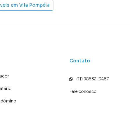
óveis em
Vila Pompéia
Contato
ador
(11) 98632-0457
atário
Fale conosco
ndômino