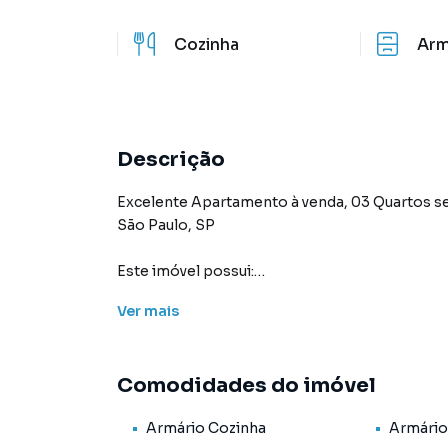
Cozinha
Arm
Descrição
Excelente Apartamento à venda, 03 Quartos sendo 1 su
São Paulo, SP
Este imóvel possui:
Ver
mais
🛏️ - 3 Quartos sendo 1 suíte armários planejad
🛋️ - Sala ampla
🥘 - Cozinha armários planejados
Comodidades do imóvel
🛁 - Banheiro
👕 - Área de Serviço
Armário Cozinha
Armário
🚗 - 1 Vaga de Garagem