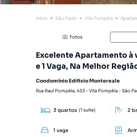
Início
São Paulo
Vila Pompéia
Aparta
Fotos
Excelente Apartamento à v
e 1 Vaga, Na Melhor Regiã
Condomínio Edificio Montereale
Rua Raul Pompéia
,
433
-
Vila Pompéia
-
São Pa
3
quartos
2
b
(1 suíte)
1
vaga
Arm