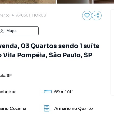
mento
AP0501_HORUS
Mapa
enda, 03 Quartos sendo 1 suíte
o Vila Pompéia, São Paulo, SP
ulo
/
SP
anheiros
69 m²
útil
ário Cozinha
Armário no Quarto