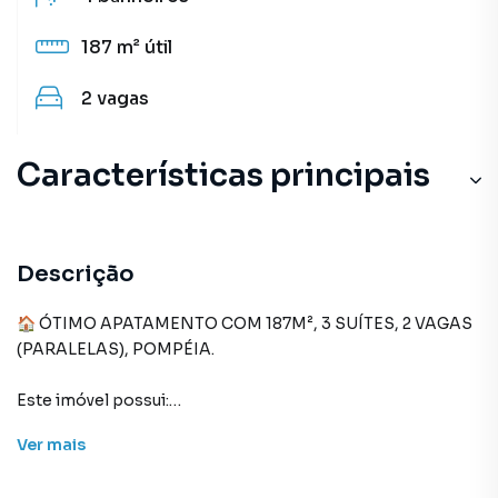
187 m²
útil
2
vagas
Características principais
Hidromassagem
Elevador com Gerador
Descrição
Portaria 24h
🏠 ÓTIMO APATAMENTO COM 187M², 3 SUÍTES, 2 VAGAS
(PARALELAS), POMPÉIA.
Circuito Interno TV
Este imóvel possui:
Varanda
Ver
mais
- Boa Sala para 3 ambientes com Varanda (vista livre).
- Lavabo.