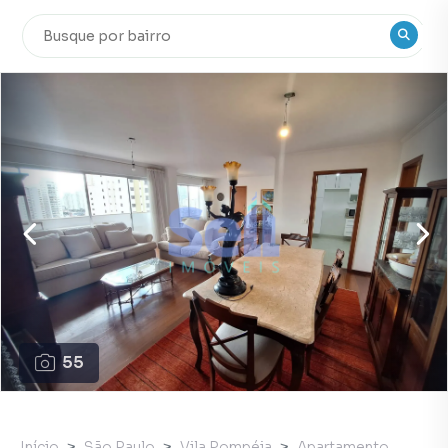
55
Início
São Paulo
Vila Pompéia
Apartamento