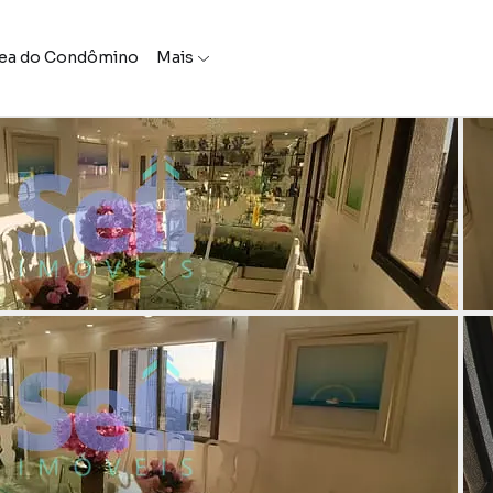
ea do Condômino
Mais