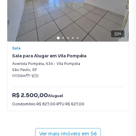
14
Sala
Sala para Alugar em Vila Pompéia
Avenida Pompéia
,
634
-
Vila Pompéia
São Paulo
,
SP
35
m²
1
1
R$ 2.500,00
Aluguel
Condomínio
R$ 827,00
·
IPTU
R$ 627,00
Ver mais imóveis em
Sé