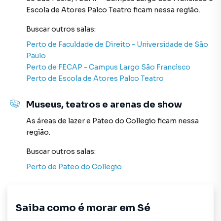
estando na cidade e com a praticidade de fazer tudo
Escola de Atores Palco Teatro
ficam nessa região.
online, direto do seu computador ou smartphone. Nós
criamos soluções inovadoras para simplificar a relação de
Buscar outros
salas
:
proprietários, inquilinos e compradores com o mercado
Perto de
Faculdade de Direito - Universidade de São
imobiliário.
Paulo
Perto de
FECAP - Campus Largo São Francisco
Anuncie seu imóvel! É fácil, rápido e gratuito! A Sell
Perto de
Escola de Atores Palco Teatro
Imóveis é uma imobiliária digital com imóveis em diversas
cidades do Brasil, incluindo São Paulo.
Museus, teatros e arenas de show
Na Sell Imóveis você consegue vender ou alugar seu
As áreas de lazer
e
Pateo do Collegio
ficam nessa
imóvel muito mais rápido do que em imobiliárias
região.
tradicionais. Já vendemos e locamos diversos imóveis em
Buscar outros
salas
:
São Paulo, especialmente em Sé. Isso porque temos uma
equipe de marketing digital focada em produzir
Perto de
Pateo do Collegio
campanhas específicas para São Paulo, o que aumenta
muito o número de contatos interessados e tendo como
consequência uma maior chance de vender ou alugar seu
Saiba como é morar em
Sé
imóvel mais rápido. Contamos também com um time de