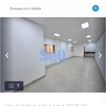
7
Início
São Paulo
Sé
Sala
SA0139_SELL