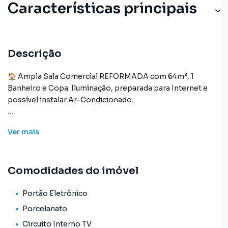
Características principais
Portão Eletrônico
Porcelanato
Descrição
Circuito Interno TV
🏠 Ampla Sala Comercial REFORMADA com 64m², 1
Banheiro e Copa. Iluminação, preparada para Internet e
Elevador
possível instalar Ar-Condicionado.
- 📍 Localização privilegiada: Em frente a Praça da Sé,
Ver
mais
Condução fácil como Estação Sé da Metrô e Linhas de
Ônibus. Comércio em Geral, Fórum Criminal e Civil.
Comodidades do imóvel
- 🌃 Condomínio com Porteiro eletrônico. Obs.: VALOR
ANUNCIADO DO ALUGUEL ESTÁ INCLUSO
CONDOMÍNIO, IPTU, ÁGUA E LUZ.
Portão Eletrônico
Porcelanato
- 🚗 Vagas de Garagem: Sem Vaga.
Circuito Interno TV