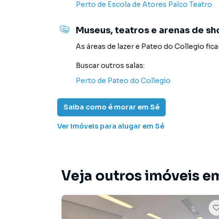
Perto de
Escola de Atores Palco Teatro
porque temos uma equipe de marketing digital
Paulo, o que aumenta muito o número de cont
Museus, teatros e arenas de s
maior chance de vender ou alugar seu imóvel
programadores, corretores treinados e uma c
As áreas de lazer
e
Pateo do Collegio
fic
proprietários e inquilinos.
Buscar outros
salas
:
Perto de
Pateo do Collegio
Saiba como é morar em
Sé
Ver imóveis
para alugar em Sé
Veja outros imóveis em