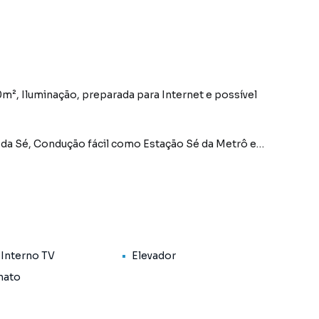
 Iluminação, preparada para Internet e possível
ça da Sé, Condução fácil como Estação Sé da Metrô e
iminal e Civil.
 Obs.: VALOR ANUNCIADO DO ALUGUEL ESTÁ INCLUSO
 Interno TV
Elevador
nato