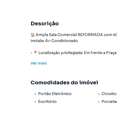
Descrição
🏠 Ampla Sala Comercial REFORMADA com 40m²,
instalar Ar-Condicionado.
- 📍 Localização privilegiada: Em frente a Pra
Linhas de Ônibus. Comércio em Geral, Fórum Cr
Ver
mais
- 🌃 Condomínio com Porteiro eletrônico.
CONDOMÍNIO, IPTU, ÁGUA E LUZ.
Comodidades do imóvel
- 🚗 Vagas de Garagem: Sem Vaga.
Portão Eletrônico
Circuito
📱 Não perca tempo e agende já a sua visita.
Escritório
Porcela