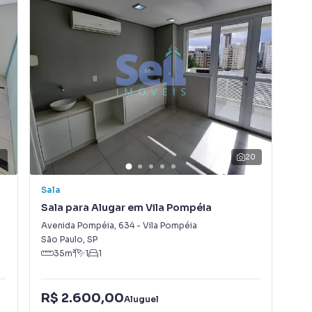
5
20
Sala
Sal
Sala para Alugar em Vila Pompéia
Sal
Avenida Pompéia
,
634
-
Vila Pompéia
Ave
São Paulo
,
SP
São
35
m²
1
1
R$ 2.600,00
R$
Aluguel