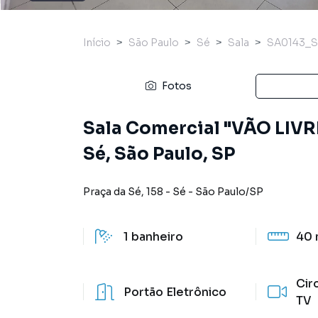
Início
São Paulo
Sé
Sala
SA0143_S
Fotos
Sala Comercial "VÃO LIVRE
Sé, São Paulo, SP
Praça da Sé
,
158
-
Sé
-
São Paulo
/
SP
1
banheiro
40 
Cir
Portão Eletrônico
TV