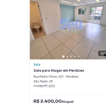
1
Sala
Sala para Alugar em Perdizes
Rua Padre Chico
,
221
-
Perdizes
São Paulo
,
SP
38
m²
2
1
R$ 2.400,00
Aluguel