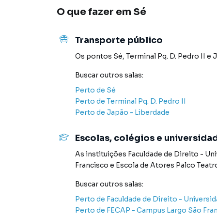
Sala para Aluguel em região valorizada do bai
O que fazer em
Sé
deseja mais informações sobre Sala em São P
(11) 98632-0457.
Transporte público
A Sell Imóveis tem mais opções de apartament
Os pontos
Sé
,
Terminal Pq. D. Pedro II
e
J
terrenos, lojas e barracões para venda ou l
lançamentos na planta em Sé e em outras regi
Buscar outros
salas
:
ofertas para encontrar o imóvel que mais comb
Perto de
Sé
Perto de
Terminal Pq. D. Pedro II
Negocie seu imóvel de forma totalmente online
Perto de
Japão - Liberdade
consegue comprar ou alugar um imóvel em Sã
praticidade de fazer tudo online, direto do 
inovadoras para simplificar a relação de prop
Escolas, colégios e universida
imobiliário.
As instituições
Faculdade de Direito - Un
Francisco
e
Escola de Atores Palco Teatr
Anuncie seu imóvel! É fácil, rápido e gratuito!
diversas cidades do Brasil, incluindo São Paulo.
Buscar outros
salas
:
Perto de
Faculdade de Direito - Universi
Na Sell Imóveis você consegue vender ou aluga
Perto de
FECAP - Campus Largo São Fra
tradicionais. Já vendemos e locamos diversos