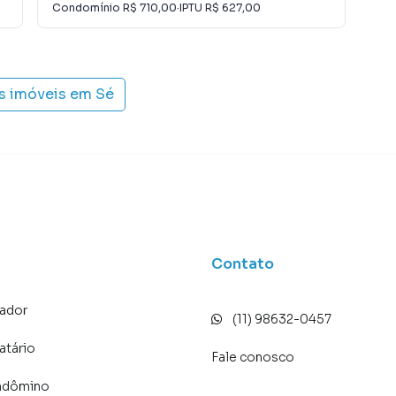
Condomínio
R$ 710,00
·
IPTU
R$ 627,00
Con
s imóveis em
Sé
Contato
ador
(11) 98632-0457
atário
Fale conosco
ndômino