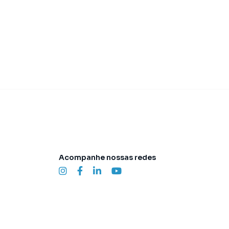
domínio
R$ 827,00
·
IPTU
R$ 627,00
Acompanhe nossas redes