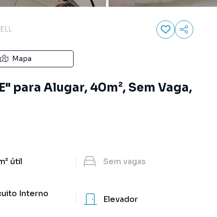
ELL
Mapa
" para Alugar, 40m², Sem Vaga,
m²
útil
Sem
vagas
cuito Interno
Elevador