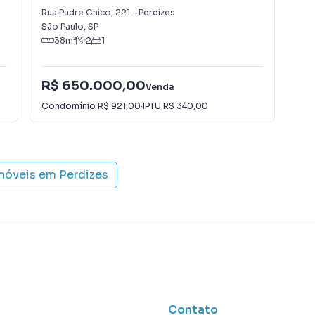
Rua Padre Chico
,
221
-
Perdizes
Rua
São Paulo
,
SP
São
38
m²
2
1
R$ 650.000,00
R$
Venda
Condomínio
R$ 921,00
·
IPTU
R$ 340,00
Con
imóveis em
Perdizes
Contato