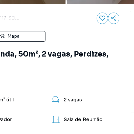
117_SELL
Mapa
nda, 50m², 2 vagas, Perdizes,
m²
útil
2
vagas
vador
Sala de Reunião