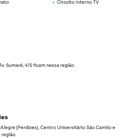
em estruturada, com vários comércios próximos como,
nato
Circuito Interno TV
..., Condomínios Comerciais e Residenciais. Condução
lena, Sumaré, Rua Heitor Penteado, Av. Pompéia, acesso
o Perdizes, em São Paulo. Não encontrou o que procurava
o Paulo? Entre em contato com nossa equipe pelo
Av. Sumaré, 415
ficam nessa região.
os, casas residenciais e comerciais, sobrados,
ocação, além de empreendimentos em construção ou
s regiões de São Paulo. Aqui você encontra milhares de
ina com seu estilo de vida.
des
, com segurança e tranquilidade. Na Sell Imóveis você
legre (Perdizes)
,
Centro Universitário São Camilo
e
o Paulo mesmo não estando na cidade e com a
 região.
seu computador ou smartphone. Nós criamos soluções