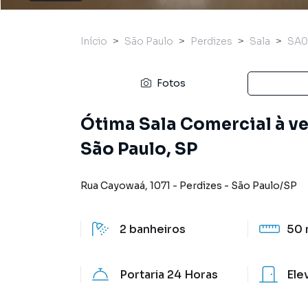
Início
São Paulo
Perdizes
Sala
SA0
Fotos
Ótima Sala Comercial à ve
São Paulo, SP
Rua Cayowaá
,
1071
-
Perdizes
-
São Paulo
/
SP
2
banheiros
50 
Portaria 24 Horas
Ele