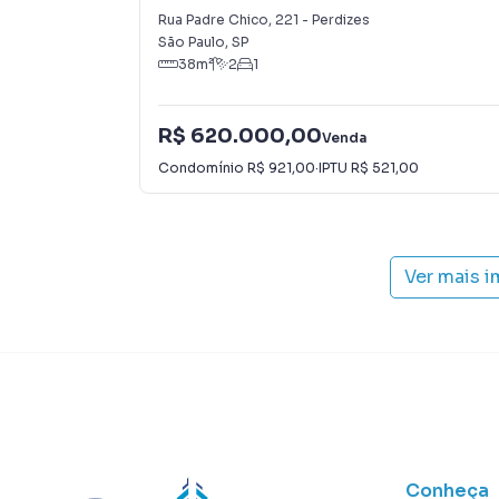
Rua Padre Chico
,
221
-
Perdizes
São Paulo
,
SP
38
m²
2
1
R$ 620.000,00
Venda
Condomínio
R$ 921,00
·
IPTU
R$ 521,00
Ver mais 
Conheça