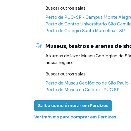
inovadoras para simplificar a relação de prop
Buscar outros
salas
:
imobiliário.
Perto de
PUC-SP - Campus Monte Alegre
Perto de
Centro Universitário São Camil
Anuncie seu imóvel! É fácil, rápido e gratuito!
Perto de
Colégio Santa Marcelina - SP
diversas cidades do Brasil, incluindo São Paulo.
Na Sell Imóveis você consegue vender ou aluga
Museus, teatros e arenas de s
tradicionais. Já vendemos e locamos diversos
As áreas de lazer
Museu Geológico de Sã
porque temos uma equipe de marketing digital
nessa região.
Paulo, o que aumenta muito o número de cont
maior chance de vender ou alugar seu imóvel
Buscar outros
salas
:
programadores, corretores treinados e uma c
Perto de
Museu Geológico de São Paulo
proprietários e inquilinos.
Perto de
Museu da Cultura - PUC SP
Saiba como é morar em
Perdizes
Ver imóveis
para comprar em Perdizes