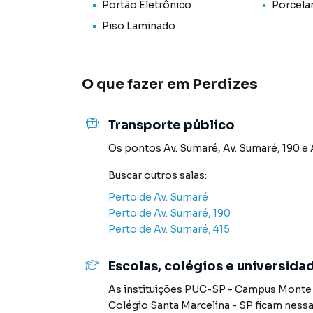
- 📍 Ótima localização: Região mista muito b
Portão Eletrônico
Porcela
Bancos, Lotéricas, Lanchonetes, Restaurantes
Piso Laminado
fácil com várias linhas de Ônibus, Metrô Mada
fácil ao Centro, Pinheiros, Av. Paulista...
O que fazer em
Perdizes
📱 Não perca tempo e agende já a sua visita.
Transporte público
Sala para Venda em região valorizada do bairr
ou deseja mais informações sobre Sala em Sã
Os pontos
Av. Sumaré
,
Av. Sumaré, 190
e
telefone (11) 98632-0457.
Buscar outros
salas
:
A Sell Imóveis tem mais opções de apartament
Perto de
Av. Sumaré
terrenos, lojas e barracões para venda ou l
Perto de
Av. Sumaré, 190
lançamentos na planta em Perdizes e em outra
Perto de
Av. Sumaré, 415
ofertas para encontrar o imóvel que mais comb
Escolas, colégios e universida
Negocie seu imóvel de forma totalmente online
As instituições
PUC-SP - Campus Monte A
consegue comprar ou alugar um imóvel em Sã
Colégio Santa Marcelina - SP
ficam nessa
praticidade de fazer tudo online, direto do 