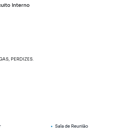
cuito Interno
GAS, PERDIZES.
cionado. Pronta para entrar com Iluminação, Telefonia,
união, Salão de Festas e Estacionamento Estapar.
r
Sala de Reunião