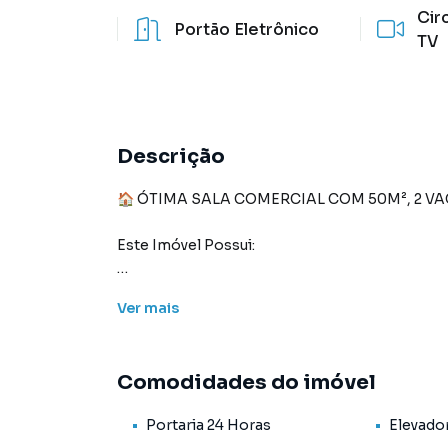
Cir
Portão Eletrônico
TV
Descrição
🏠 ÓTIMA SALA COMERCIAL COM 50M², 2 VA
Este Imóvel Possui:
- Ampla Sala vão livre, 2 banheiros e Ar-Condi
Ver
mais
Internet.
- 🚗 Vagas de Garagem: 2 vagas.
Comodidades do imóvel
- 🌃 Condomínio: Com Portaria 24h, Sala de Re
Portaria 24 Horas
Elevado