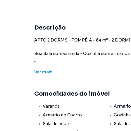
Descrição
APTO 2 DORMS - POMPÉIA - 64 m² - 2 DORMI
Boa Sala com varanda - Cozinha com armários
Condomínio Portaria 24h. Lavanderia coletiva.
Ver
mais
Bem Localizado - Condução fácil - Comércio em
Restaurante - 1 Quadra de Várias linhas de Ônibus - Futuro Metro Pompéia - Allianz Park - Sesc
Comodidades do imóvel
Pompéia - Shopping Bourbon...etc..
Varanda
Armário
Lazer: Boa Piscina / Sala de Ginástica / Jogos / Play / Salão
Armário no Quarto
Cozinha
Sala de estar
Sala de 
Apartamento para Aluguel em região valorizad