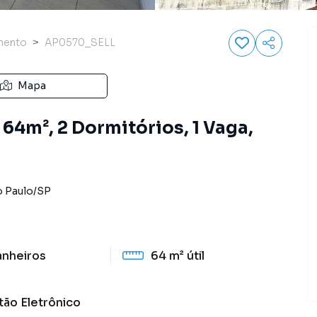
mento
AP0570_SELL
Mapa
64m², 2 Dormitórios, 1 Vaga,
 Paulo
/
SP
anheiros
64 m²
útil
tão Eletrônico