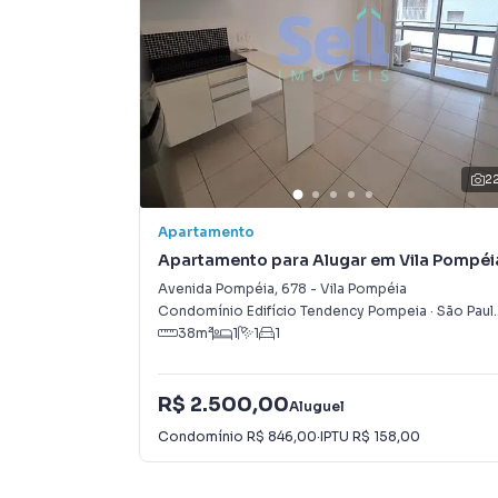
Isso porque temos uma equipe de marketing di
São Paulo, o que aumenta muito o número de 
maior chance de vender ou alugar seu imóvel
programadores, corretores treinados e uma c
proprietários e inquilinos.
2
Apartamento
Apartamento para Alugar em Vila Pompéi
Avenida Pompéia
,
678
-
Vila Pompéia
Condomínio Edifício Tendency Pompeia
·
São Paulo
38
m²
1
1
1
R$ 2.500,00
Aluguel
Condomínio
R$ 846,00
·
IPTU
R$ 158,00