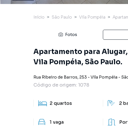
Início
São Paulo
Vila Pompéia
Aparta
Fotos
Apartamento para Alugar, 
Vila Pompéia, São Paulo.
Rua Ribeiro de Barros
,
253
-
Vila Pompéia
-
São
Código de origem:
1078
2
quartos
2
b
1
vaga
Por