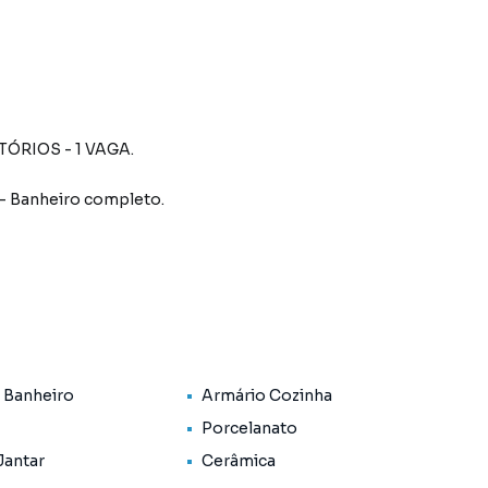
TÓRIOS - 1 VAGA.
 - Banheiro completo.
 Geral - Esquina da Quadra com Padaria - Mini Extra -
 Banheiro
Armário Cozinha
 de Festas / Quadra. AGENDE JÁ SUA VISITA
Porcelanato
Jantar
Cerâmica
a do bairro Vila Pompéia, em São Paulo. Não encontrou