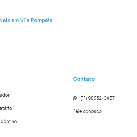
óveis em
Vila Pompéia
Contato
ador
(11) 98632-0457
atário
Fale conosco
ndômino