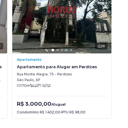
gital focada em produzir campanhas específicas para
contatos interessados e tendo como consequência uma
 mais rápido. Contamos também com um time de
entral de atendimento preparada para atender
2
28
Apartamento
Apa
a
Apartamento para Alugar em Perdizes
Apa
Rua Monte Alegre
,
73
-
Perdizes
Rua
,
SP
São Paulo
,
SP
Con
70
m²
2
2
2
R$ 3.000,00
R$
Aluguel
Condomínio
R$ 1.402,00
·
IPTU
R$ 98,00
Con