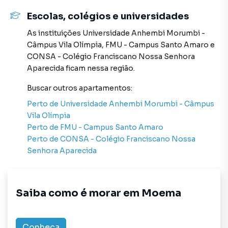
Na Sell Imóveis você consegue vender ou alugar seu
Escolas, colégios e universidades
imóvel muito mais rápido do que em imobiliárias
As instituições
Universidade Anhembi Morumbi -
tradicionais. Já vendemos e locamos diversos imóveis em
Câmpus Vila Olímpia
,
FMU - Campus Santo Amaro
e
São Paulo, especialmente em Moema. Isso porque temos
CONSA - Colégio Franciscano Nossa Senhora
uma equipe de marketing digital focada em produzir
Aparecida
ficam nessa região.
campanhas específicas para São Paulo, o que aumenta
muito o número de contatos interessados e tendo como
Buscar outros
apartamentos
:
consequência uma maior chance de vender ou alugar seu
Perto de
Universidade Anhembi Morumbi - Câmpus
imóvel mais rápido. Contamos também com um time de
Vila Olímpia
programadores, corretores treinados e uma central de
Perto de
FMU - Campus Santo Amaro
atendimento preparada para atender proprietários e
Perto de
CONSA - Colégio Franciscano Nossa
inquilinos.
Senhora Aparecida
Saiba como é morar em
Moema
Conheça