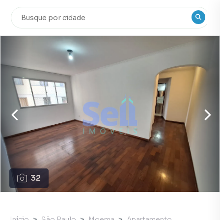
32
Início
São Paulo
Moema
Apartamento