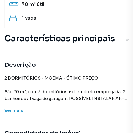
70 m²
útil
1
vaga
Características principais
Portão Eletrônico
Circuito Interno TV
Descrição
Portaria 24h
2 DORMITÓRIOS - MOEMA - ÓTIMO PREÇO
São 70 m², com 2 dormitórios + dormitório empregada, 2
banheiros / 1 vaga de garagem. POSSÍVEL INSTALAR AR-
CONDICIONADO.
Ver
mais
Ampla Sala - Todo com armários - Boa cozinha - Pintura
nova - Piso Taco moderno - Dependência completa de
empregada.