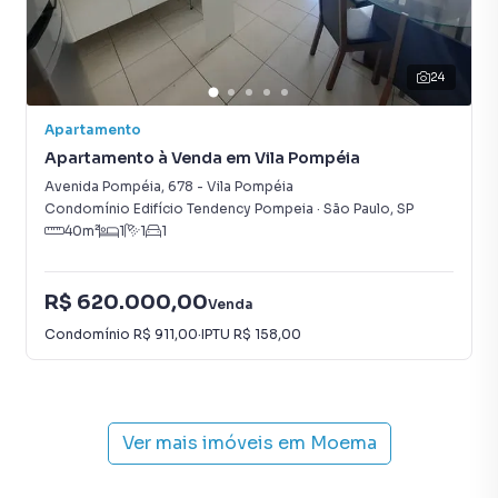
24
Apartamento
Apartamento à Venda em Vila Pompéia
Avenida Pompéia
,
678
-
Vila Pompéia
Condomínio Edifício Tendency Pompeia
·
São Paulo
,
SP
40
m²
1
1
1
R$ 620.000,00
Venda
Condomínio
R$ 911,00
·
IPTU
R$ 158,00
Ver mais imóveis em
Moema