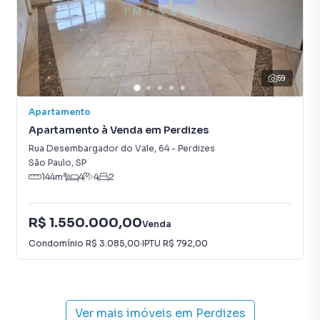
59
Apartamento
Apartamento à Venda em Perdizes
Rua Desembargador do Vale
,
64
-
Perdizes
São Paulo
,
SP
144
m²
4
4
2
R$ 1.550.000,00
Venda
Condomínio
R$ 3.085,00
·
IPTU
R$ 792,00
Ver mais imóveis em
Perdizes