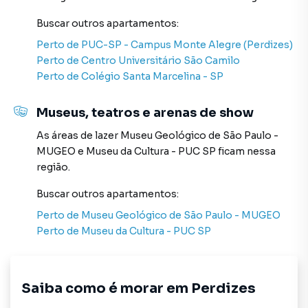
muito o número de contatos interessados e tendo como
consequência uma maior chance de vender ou alugar seu
Buscar outros
apartamentos
:
imóvel mais rápido. Contamos também com um time de
Perto de
PUC-SP - Campus Monte Alegre (Perdizes)
programadores, corretores treinados e uma central de
Perto de
Centro Universitário São Camilo
atendimento preparada para atender proprietários e
Perto de
Colégio Santa Marcelina - SP
inquilinos.
Museus, teatros e arenas de show
As áreas de lazer
Museu Geológico de São Paulo -
MUGEO
e
Museu da Cultura - PUC SP
ficam nessa
região.
Buscar outros
apartamentos
:
Perto de
Museu Geológico de São Paulo - MUGEO
Perto de
Museu da Cultura - PUC SP
Saiba como é morar em
Perdizes