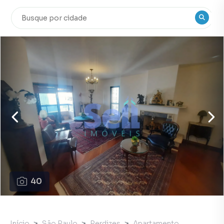
40
Início
São Paulo
Perdizes
Apartamento