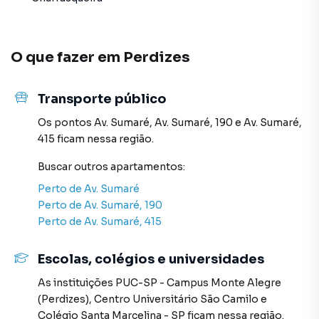
Negocie seu imóvel de forma totalmente online, com
segurança e tranquilidade. Na Sell Imóveis você consegue
comprar ou alugar um imóvel em São Paulo mesmo não
O que fazer em
Perdizes
estando na cidade e com a praticidade de fazer tudo
online, direto do seu computador ou smartphone. Nós
criamos soluções inovadoras para simplificar a relação de
Transporte público
proprietários, inquilinos e compradores com o mercado
Os pontos
Av. Sumaré
,
Av. Sumaré, 190
e
Av. Sumaré,
imobiliário.
415
ficam nessa região.
Anuncie seu imóvel! É fácil, rápido e gratuito! A Sell
Buscar outros
apartamentos
:
Imóveis é uma imobiliária digital com imóveis em diversas
Perto de
Av. Sumaré
cidades do Brasil, incluindo São Paulo.
Perto de
Av. Sumaré, 190
Perto de
Av. Sumaré, 415
Na Sell Imóveis você consegue vender ou alugar seu
imóvel muito mais rápido do que em imobiliárias
Escolas, colégios e universidades
tradicionais. Já vendemos e locamos diversos imóveis em
São Paulo, especialmente em Perdizes. Isso porque temos
As instituições
PUC-SP - Campus Monte Alegre
uma equipe de marketing digital focada em produzir
(Perdizes)
,
Centro Universitário São Camilo
e
campanhas específicas para São Paulo, o que aumenta
Colégio Santa Marcelina - SP
ficam nessa região.