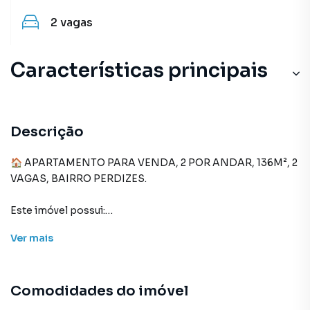
2
vagas
Características principais
Closet
Elevador com Gerador
Descrição
Hidromassagem
🏠 APARTAMENTO PARA VENDA, 2 POR ANDAR, 136M², 2
VAGAS, BAIRRO PERDIZES.
Portaria 24h
Este imóvel possui:
Lareira
- Sala com 3 Ambientes, Varanda ampla e Lareira
Ver
mais
- 1 Suíte com varanda, Closet e Hidro
- 3 Dormitórios, sendo 1 com varanda
- Banheiro Social
Comodidades do imóvel
- Lavabo
- Cozinha repleta de armários